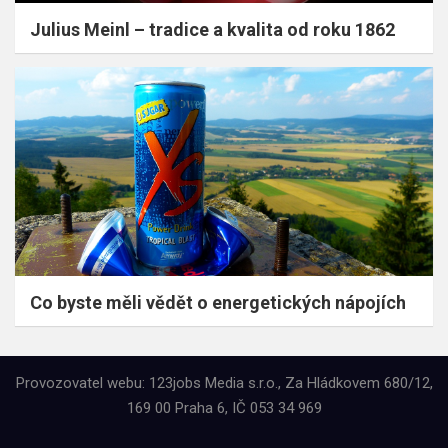
Julius Meinl – tradice a kvalita od roku 1862
Co byste měli vědět o energetických nápojích
Provozovatel webu: 123jobs Media s.r.o., Za Hládkovem 680/12,
169 00 Praha 6, IČ 053 34 969