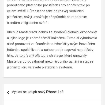
pohodlného platebního prostředku pro spotřebitele po
celém světě. Důraz klade také na rozvoj mobilních
platforem, což jí umožňuje přizpůsobit se moderním
trendům v digitálním světě.
Dnes je Mastercard jedním ze symbolů globální ekonomiky
a jejich logo je známé téměř každému. Firma si vybudovala
silné postavení ve finančním odvětví díky svým inovačním
řešením, spolehlivosti a schopnosti reagovat na potřeby
trhu. Je to přesný přístup a strategie, které umožnily
Mastercardu dosáhnout mezinárodního uznání a stát se
jedním z lídrů ve světě platebních systémů.
Navigace
Vyplatí se koupit nový iPhone 14?
pro
příspěvek