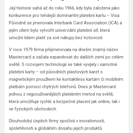
Její historie sahá až do roku 1966, kdy byla založena jako
konkurence pro tehdejší dominantní platební kartu – Visa.
Původně se jmenovala Interbank Card Association (ICA) a
jejím cílem bylo vytvořit univerzální platební síť, která
umožní lidem platit za své nákupy bez hotovosti.
V roce 1979 firma přejmenovala na dnešní známý název
Mastercard a začala expandovat do dalších zemí po celém
světě. S rozvojem technologií se také vyvíjely i samotné
platební karty – od původních plastových karet s
magnetickým proužkem ke kontaktless kartám či mobilním
platbám pomocí chytrých telefonů. Dnes je Mastercard
jednou z nejpoužívanějších platebním metod na světě,
která umožňuje rychlé a bezpečné placení jak online, tak i
ve fyzických obchodech.
Dlouhodobý úspěch firmy spočívá v inovativnosti,
spolehlivosti a globálním dosahu jejich produktů.