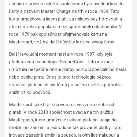
Jedním z prvních milníků společnosti bylo uvedení kreditní
karty s názvem Master Charge na trh v roce 1969. Tato
karta umožňovala lidem platit za nákupy bez hotovosti a
stala se velmi populární mezi spotřebiteli i obchodníky. V
roce 1979 pak společnost přejmenovala kartu na
Mastercard, což byl další důležitý krok ve vývoji firmy.
Další revoluční moment nastal v roce 1997, kdy byla
představena technologie SecureCode. Tato inovace
umožnila bezpečné online platby pomocí speciálního hesla
nebo otisku prstu. Dnes je tato technologie běžnou
součástí platebních systémů po celém světě a pomohla
snížit riziko podvodů.
Mastercard také hrál klíčovou roli ve vzniku mobilních
plateb. V roce 2013 společnost uvedla na trh službu
Masterpass, která umožňuje ukládat platební údaje do
mobilního zařízení a jednoduše tak provádět platby. Tato
inovace zásadně změnila způsob, jakým lidé nakupují a