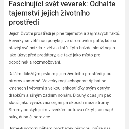
Fascinující svět veverek: Odhalte
tajemství jejich životního
prostředí
Jejich životní prostředí je plné tajemství a zajímavých faktů.
Veverky se většinou pohybují ve stromovém patře, kde si
stavějí svá hnízda z větví a listů. Tyto hnízda slouží nejen
jako úkryt před predátory, ale také jako místo pro
odpočinek a rozmnožování.
Dalším důležitým prvkem jejich životního prostředí jsou
stromy samotné. Veverky mají schopnost šplhat po
kmenech i větvemi s velkou lehkostí díky svým ostrým
drápkům a silným zadním nohám. Dlouhý ocas jim pak
slouži jako vyvažovací orgán při skocích mezi stromy.
Stromy poskytujícím veverkám potravu i úkryt jsou např.
buky, duba či borovice.
Jsme-li pozorni během procházek přirodou, může nás