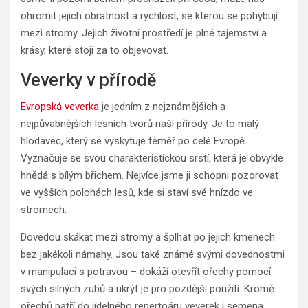
ohromit jejich obratnost a rychlost, se kterou se pohybují
mezi stromy. Jejich životní prostředí je plné tajemství a
krásy, které stojí za to objevovat.
Veverky v přírodě
Evropská veverka
je jedním z nejznámějších a
nejpůvabnějších lesních tvorů naší přírody. Je to malý
hlodavec, který se vyskytuje téměř po celé Evropě.
Vyznačuje se svou charakteristickou srstí, která je obvykle
hnědá s bílým břichem. Nejvíce jsme ji schopni pozorovat
ve vyšších polohách lesů, kde si staví své hnízdo ve
stromech.
Dovedou skákat mezi stromy a šplhat po jejich kmenech
bez jakékoli námahy. Jsou také známé svými dovednostmi
v manipulaci s potravou – dokáží otevřít ořechy pomocí
svých silných zubů a ukrýt je pro pozdější použití. Kromě
ořechů patří do jídelného repertoáru veverek i semena,